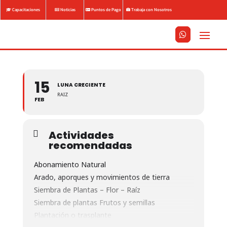
Capacitaciones
Noticias
Puntos de Pago
Trabaja con Nosotros






15
LUNA CRECIENTE
RAIZ
FEB
Actividades
recomendadas
Abonamiento Natural
Arado, aporques y movimientos de tierra
Siembra de Plantas – Flor – Raíz
Siembra de plantas Frutos y semillas
Plantación o trasplante