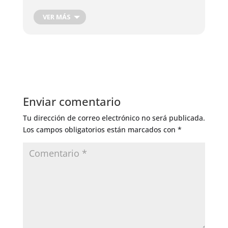
Cosecha de Raíces
Cosecha de hojas, flores y frutos
VER MÁS
Cosecha Plantas Medicinales
Podas de producción
Corte de Madera
Injertos de Producción
Control de Insectos
Control de Hongos
Enviar comentario
Riego General
Tu dirección de correo electrónico no será publicada.
Los campos obligatorios están marcados con
*