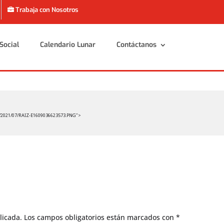
Trabaja con Nosotros
Social
Calendario Lunar
Contáctanos
Social
Calendario Lunar
Contáctanos
/2021/07/RAIZ-E1609036623573.PNG">
licada.
Los campos obligatorios están marcados con
*