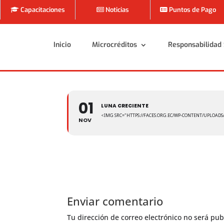
Capacitaciones
Noticias
Puntos de Pago
Inicio
Microcréditos
Responsabilidad 
Inicio
Microcréditos
Responsabilidad 
01
LUNA CRECIENTE
<IMG SRC="HTTPS://FACES.ORG.EC/WP-CONTENT/UPLOADS
NOV
Enviar comentario
Tu dirección de correo electrónico no será pub