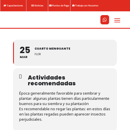
Capacitaciones
Noticias
Puntos de Pago
Trabaja con Nosotros






25
CUARTO MENGUANTE
FLOR
MAR
Actividades
recomendadas
Época generalmente favorable para sembrar y
plantar: algunas plantas tienen días particularmente
buenos para su siembra y su plantación
Es recomendable no regar las plantas: en estos días
en las plantas regadas pueden aparecer insectos
perjudiciales.