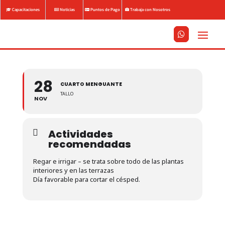
Capacitaciones
Noticias
Puntos de Pago
Trabaja con Nosotros






28
CUARTO MENGUANTE
TALLO
NOV
Actividades
recomendadas
Regar e irrigar – se trata sobre todo de las plantas
interiores y en las terrazas
Día favorable para cortar el césped.