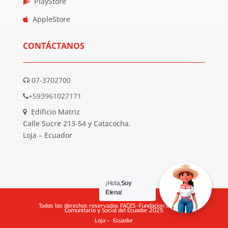
PlayStore
AppleStore
CONTÁCTANOS
07-3702700
+593961027171
Edificio Matriz
Calle Sucre 213-54 y Catacocha.
Loja – Ecuador
¡Hola,
Soy
Elena
!
Todos los derechos reservados FACES -Fundacion de Apoyo
Comunitario y Social del Ecuador 2025
Loja – Ecuador