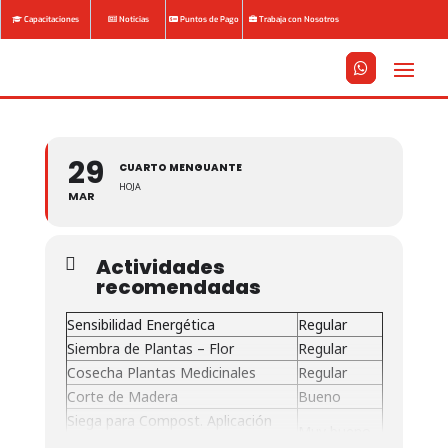
Capacitaciones
Noticias
Puntos de Pago
Trabaja con Nosotros






29
CUARTO MENGUANTE
HOJA
MAR
Actividades
recomendadas
Sensibilidad Energética
Regular
Siembra de Plantas – Flor
Regular
Cosecha Plantas Medicinales
Regular
Corte de Madera
Bueno
Siega para Compost. Aplicación
Muy bueno
herbicidas