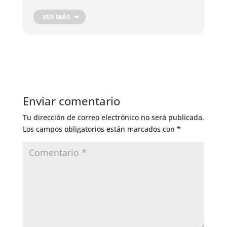
Control de Insectos
Bueno
VER MÁS
Fertilización tierra
Bueno
Fertilizacion foliar
Bueno
Riego General
Muy bueno
Corte de Pelo
Regular
Enviar comentario
Tu dirección de correo electrónico no será publicada.
Los campos obligatorios están marcados con
*