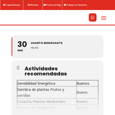
Capacitaciones
Noticias
Puntos de Pago
Trabaja con Nosotros






30
CUARTO MENGUANTE
FRUTO
ENE
Actividades
recomendadas
Sensibilidad Energética
Buenos
Siembra de plantas Frutos y
Bueno
semillas
Cosecha Plantas Medicinales
Bueno
Injertos de Producción
Bueno
Siega para Compost. Aplicación