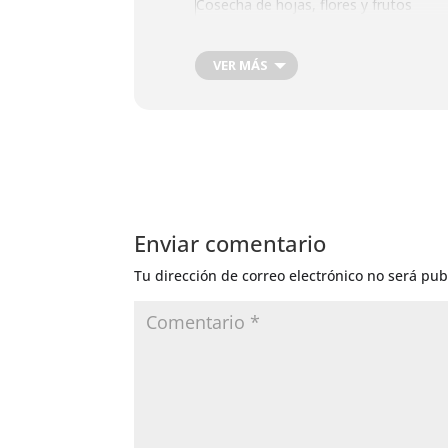
Cosecha de hojas, flores y frutos
Siega para Compost. Aplicación herbic
Riego General
VER MÁS
Corte de Pelo
Depilación
Enviar comentario
Tu dirección de correo electrónico no será pub