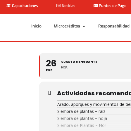
Capacitaciones
Noticias
Puntos de Pago
Inicio
Microcréditos
Responsabilidad 
Inicio
Microcréditos
Responsabilidad 
26
CUARTO MENGUANTE
HOJA
ENE
Actividades recomend
Arado, aporques y movimientos de tie
Siembra de plantas – raiz
Siembra de plantas – hoja
Siembra de Plantas – Flor