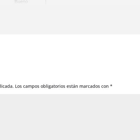
Bueno
idas
Bueno
Bueno
Bueno
Muy bueno
licada.
Los campos obligatorios están marcados con
*