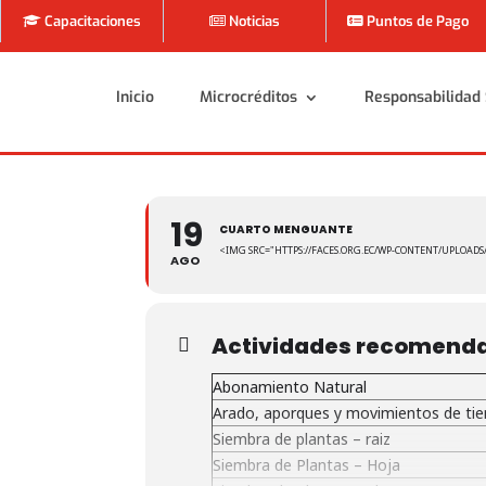
Capacitaciones
Noticias
Puntos de Pago
Inicio
Microcréditos
Responsabilidad 
Inicio
Microcréditos
Responsabilidad 
19
CUARTO MENGUANTE
<IMG SRC="HTTPS://FACES.ORG.EC/WP-CONTENT/UPLOADS
AGO
Actividades recomend
Abonamiento Natural
Arado, aporques y movimientos de tie
Siembra de plantas – raiz
Siembra de Plantas – Hoja