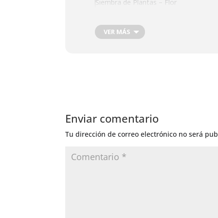
Siembra de Plantas – Flor
Siembra de plantas Frutos y semillas
Plantación o trasplante
VER MÁS
Cosecha de Raíces
Podas de producción
Corte de Madera
Riego General
Corte de Pelo
Corte de Uñas
Depilación
Enviar comentario
Tu dirección de correo electrónico no será pub