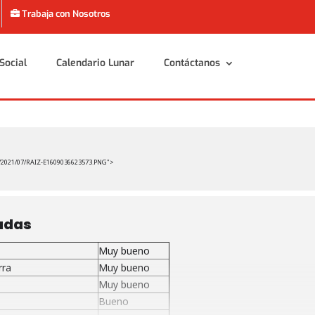
Trabaja con Nosotros
Social
Calendario Lunar
Contáctanos
Social
Calendario Lunar
Contáctanos
/2021/07/RAIZ-E1609036623573.PNG">
adas
Muy bueno
rra
Muy bueno
Muy bueno
Bueno