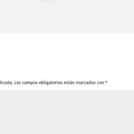
Bueno
Bueno
Muy bueno
Muy bueno
Muy bueno
Muy bueno
Muy bueno
Muy bueno
Muy bueno
Bueno
licada.
Los campos obligatorios están marcados con
*