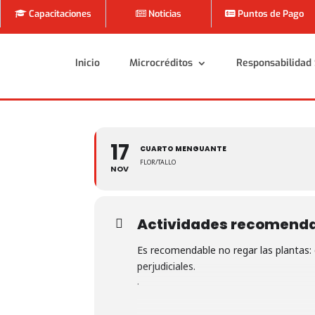
Capacitaciones
Noticias
Puntos de Pago
Inicio
Microcréditos
Responsabilidad 
Inicio
Microcréditos
Responsabilidad 
17
CUARTO MENGUANTE
FLOR/TALLO
NOV
Actividades recomend
Es recomendable no regar las plantas:
perjudiciales.
.