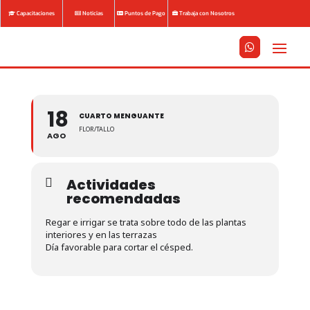
Capacitaciones
Noticias
Puntos de Pago
Trabaja con Nosotros






18
CUARTO MENGUANTE
FLOR/TALLO
AGO
Actividades
recomendadas
Regar e irrigar se trata sobre todo de las plantas
interiores y en las terrazas
Día favorable para cortar el césped.