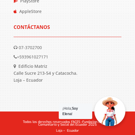
PlayStore
AppleStore
CONTÁCTANOS
07-3702700
+593961027171
Edificio Matriz
Calle Sucre 213-54 y Catacocha.
Loja – Ecuador
¡Hola,
Soy
Elena
!
Todos los derechos reservados FACES -Fundacion de Apoyo
Comunitario y Social del Ecuador 2025
Loja – Ecuador