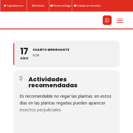
Capacitaciones
Noticias
Puntos de Pago
Trabaja con Nosotros






17
CUARTO MENGUANTE
FLOR
AGO
Actividades
recomendadas
Es recomendable no regar las plantas: en estos
días en las plantas regadas pueden aparecer
insectos perjudiciales.