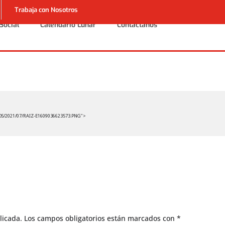
Trabaja con Nosotros
Social
Calendario Lunar
Contáctanos
Social
Calendario Lunar
Contáctanos
S/2021/07/RAIZ-E1609036623573.PNG">
licada.
Los campos obligatorios están marcados con
*