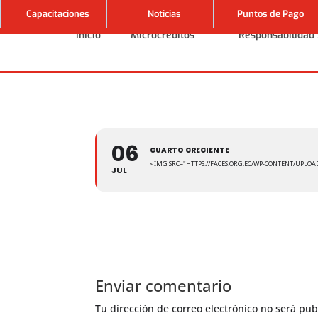
Capacitaciones
Noticias
Puntos de Pago
Inicio
Microcréditos
Responsabilidad 
Inicio
Microcréditos
Responsabilidad 
06
CUARTO CRECIENTE
<IMG SRC="HTTPS://FACES.ORG.EC/WP-CONTENT/UPLOAD
JUL
Enviar comentario
Tu dirección de correo electrónico no será pub