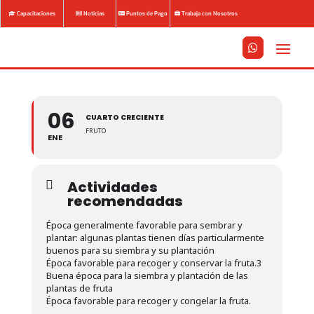
Capacitaciones
Noticias
Puntos de Pago
Trabaja con Nosotros






06
CUARTO CRECIENTE
FRUTO
ENE
Actividades
recomendadas
Época generalmente favorable para sembrar y
plantar: algunas plantas tienen días particularmente
buenos para su siembra y su plantación
Época favorable para recoger y conservar la fruta.3
Buena época para la siembra y plantación de las
plantas de fruta
Época favorable para recoger y congelar la fruta.