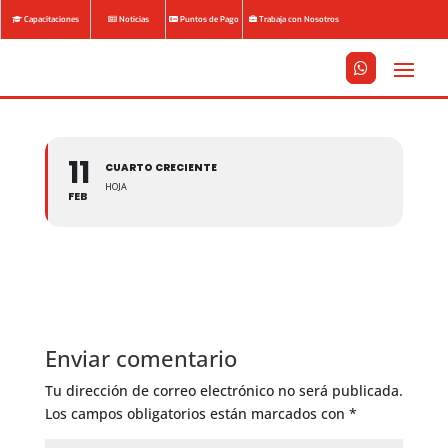
Capacitaciones
Noticias
Puntos de Pago
Trabaja con Nosotros






11
CUARTO CRECIENTE
HOJA
FEB
Enviar comentario
Tu dirección de correo electrónico no será publicada.
Los campos obligatorios están marcados con
*