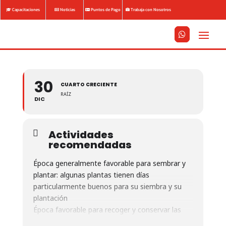
Capacitaciones
Noticias
Puntos de Pago
Trabaja con Nosotros






30
CUARTO CRECIENTE
RAÍZ
DIC
Actividades
recomendadas
Época generalmente favorable para sembrar y
plantar: algunas plantas tienen días
particularmente buenos para su siembra y su
plantación
Época favorable para recoger y conservar las
verduras de raíz