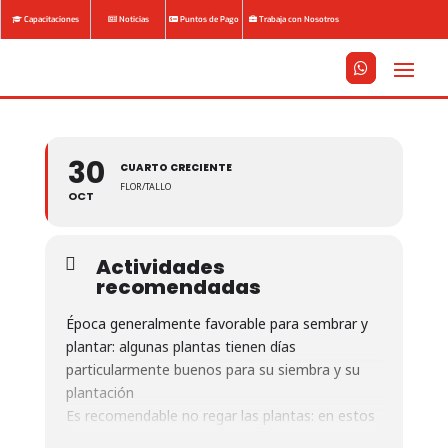
Capacitaciones
Noticias
Puntos de Pago
Trabaja con Nosotros






30
CUARTO CRECIENTE
FLOR/TALLO
OCT
Actividades
recomendadas
Época generalmente favorable para sembrar y
plantar: algunas plantas tienen días
particularmente buenos para su siembra y su
plantación
Es recomendable no regar las plantas: en estos
días en las plantas regadas pueden aparecer