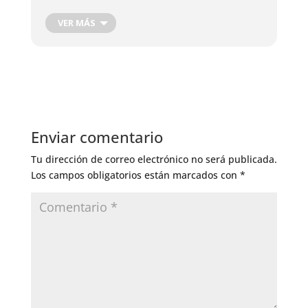
insectos perjudiciales.
VER MÁS
Época adecuada para eliminar y arrancar malas
hierbas
Buena época para la siembra y plantación de las
flores y hierbas florecientes
Enviar comentario
Tu dirección de correo electrónico no será publicada.
Los campos obligatorios están marcados con
*