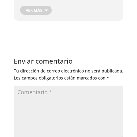
verduras de hoja
VER MÁS
Regar e irrigar se trata sobre todo de las
plantas interiores y en las terrazas
Enviar comentario
Tu dirección de correo electrónico no será publicada.
Los campos obligatorios están marcados con
*