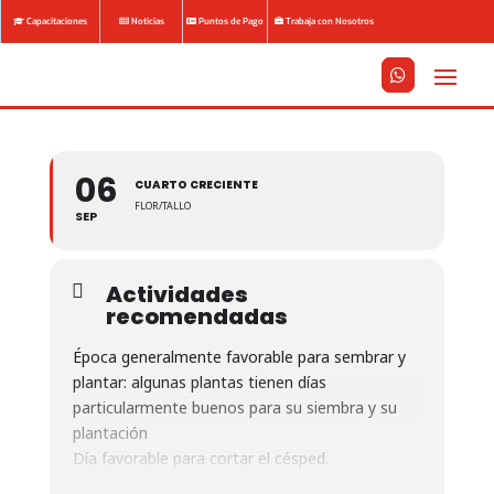
Capacitaciones
Noticias
Puntos de Pago
Trabaja con Nosotros






06
CUARTO CRECIENTE
FLOR/TALLO
SEP
Actividades
recomendadas
Época generalmente favorable para sembrar y
plantar: algunas plantas tienen días
particularmente buenos para su siembra y su
plantación
Día favorable para cortar el césped.
Buena época para la siembra y plantación de las