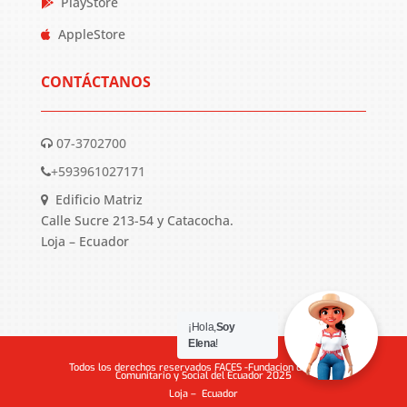
PlayStore
AppleStore
CONTÁCTANOS
07-3702700
+593961027171
Edificio Matriz
Calle Sucre 213-54 y Catacocha.
Loja – Ecuador
¡Hola,
Soy
Elena
!
Todos los derechos reservados FACES -Fundacion de Apoyo
Comunitario y Social del Ecuador 2025
Loja – Ecuador