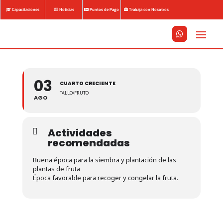
Capacitaciones
Noticias
Puntos de Pago
Trabaja con Nosotros






03
CUARTO CRECIENTE
TALLO/FRUTO
AGO
Actividades
recomendadas
Buena época para la siembra y plantación de las
plantas de fruta
Época favorable para recoger y congelar la fruta.