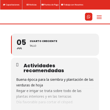
Capacitaciones
Noticias
Puntos de Pago
Trabaja con Nosotros






05
CUARTO CRECIENTE
TALLO
JUL
Actividades
recomendadas
Buena época para la siembra y plantación de las
verduras de hoja
Regar e irrigar se trata sobre todo de las
plantas interiores y en las terrazas
Día favorable para cortar el césped.