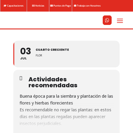
Capacitaciones
Noticias
Puntos de Pago
Trabaja con Nosotros






03
CUARTO CRECIENTE
FLOR
JUL
Actividades
recomendadas
Buena época para la siembra y plantación de las
flores y hierbas florecientes
Es recomendable no regar las plantas: en estos
días en las plantas regadas pueden aparecer
insectos perjudiciales.