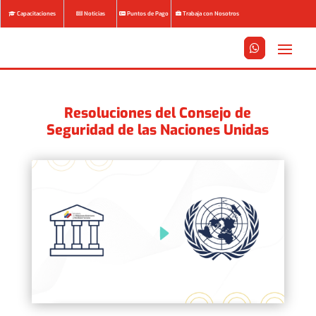
Capacitaciones
Noticias
Puntos de Pago
Trabaja con Nosotros






Resoluciones del Consejo de
Seguridad de las Naciones Unidas