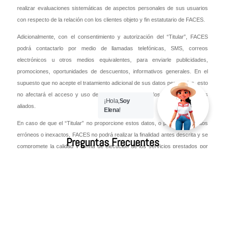
realizar evaluaciones sistemáticas de aspectos personales de sus usuarios
con respecto de la relación con los clientes objeto y fin estatutario de FACES.
Adicionalmente, con el consentimiento y autorización del “Titular”, FACES
podrá contactarlo por medio de llamadas telefónicas, SMS, correos
electrónicos u otros medios equivalentes, para enviarle publicidades,
promociones, oportunidades de descuentos, informativos generales. En el
supuesto que no acepte el tratamiento adicional de sus datos personales, esto
no afectará el acceso y uso de los servicios prestados por FACES y sus
¡Hola,
Soy
aliados.
Elena
!
En caso de que el “Titular” no proporcione estos datos, o proporcione datos
erróneos o inexactos, FACES no podrá realizar la finalidad antes descrita y se
Preguntas Frecuentes
compromete la calidad y forma de ejecución de los servicios prestados por
FACES.
Transferencia y destinatarios de datos
Se informa al “Titular” que sus datos personales podrán ser compartidos con
terceros, para fines relacionados con la relación comercial y/o contractual
entre el FACES y el “Titular” entendiéndose a estos aliados estratégicos que
proveen productos y/o servicios con quienes se tiene convenios establecidos