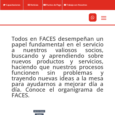
Capacitaciones
Noticias
Puntos de Pago
Trabaja con Nosotros






Todos en FACES desempeñan un
papel fundamental en el servicio
a nuestros valiosos socios,
buscando y aprendiendo sobre
nuevos productos y servicios,
haciendo que nuestros procesos
funcionen sin problemas y
trayendo nuevas ideas a la mesa
para ayudarnos a mejorar día a
día. Conoce el organigrama de
FACES.