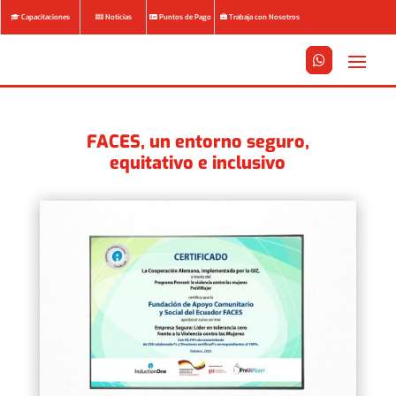
Capacitaciones
Noticias
Puntos de Pago
Trabaja con Nosotros






FACES, un entorno seguro,
equitativo e inclusivo