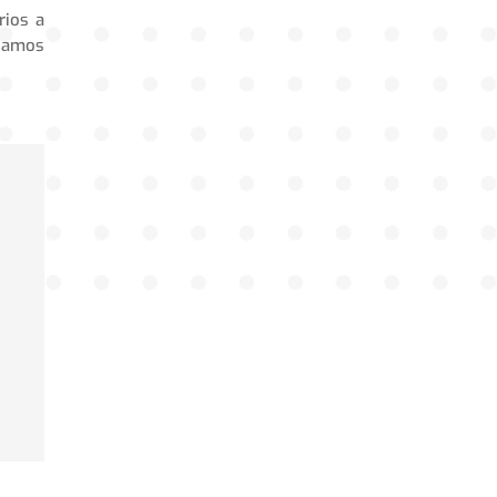
rios a
nuamos