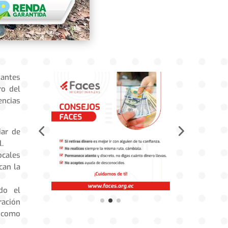
tantes
ro del
encias
iar de
l.
ocales
can la
ndo el
ración
s como