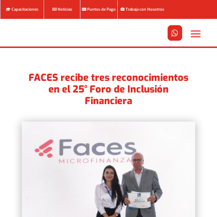
Capacitaciones
Noticias
Puntos de Pago
Trabaja con Nosotros






FACES recibe tres reconocimientos
en el 25° Foro de Inclusión
Financiera