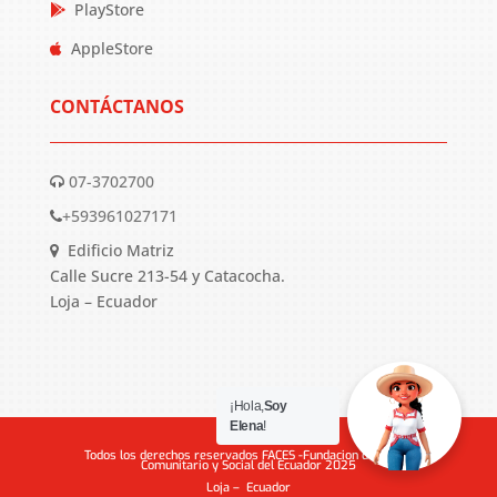
PlayStore
AppleStore
CONTÁCTANOS
07-3702700
+593961027171
Edificio Matriz
Calle Sucre 213-54 y Catacocha.
Loja – Ecuador
¡Hola,
Soy
Elena
!
Todos los derechos reservados FACES -Fundacion de Apoyo
Comunitario y Social del Ecuador 2025
Loja – Ecuador