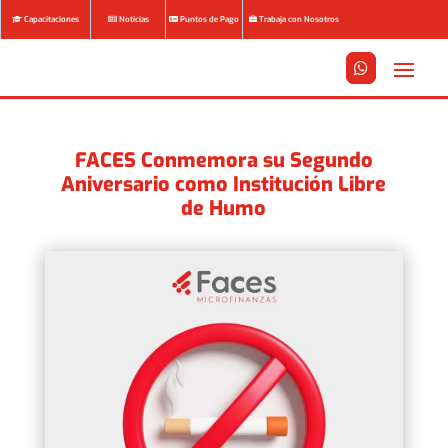
Capacitaciones
Noticias
Puntos de Pago
Trabaja con Nosotros






FACES Conmemora su Segundo
Aniversario como Institución Libre
de Humo