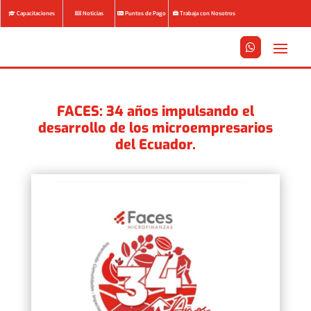
Capacitaciones
Noticias
Puntos de Pago
Trabaja con Nosotros






FACES: 34 años impulsando el
desarrollo de los microempresarios
del Ecuador.