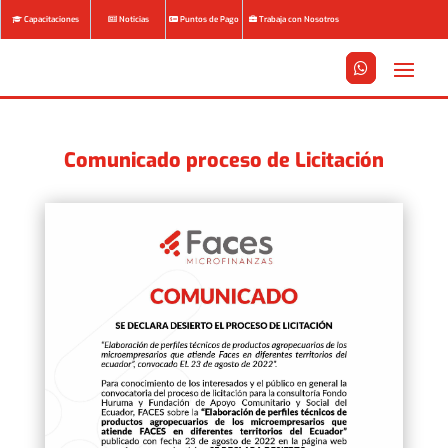
Capacitaciones
Noticias
Puntos de Pago
Trabaja con Nosotros






Comunicado proceso de Licitación