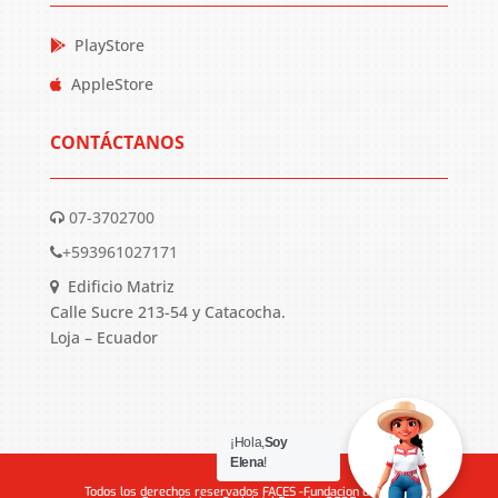
PlayStore
AppleStore
CONTÁCTANOS
07-3702700
+593961027171
Edificio Matriz
Calle Sucre 213-54 y Catacocha.
Loja – Ecuador
¡Hola,
Soy
Elena
!
Todos los derechos reservados FACES -Fundacion de Apoyo