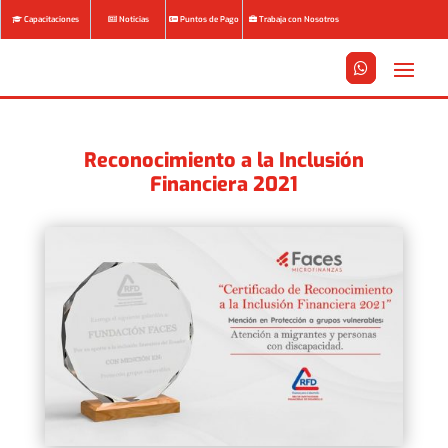
Capacitaciones
Noticias
Puntos de Pago
Trabaja con Nosotros






Reconocimiento a la Inclusión
Financiera 2021