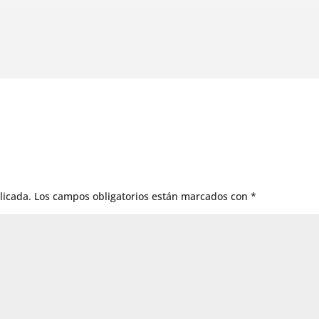
ón de las flores y hierbas florecientes
licada.
Los campos obligatorios están marcados con
*