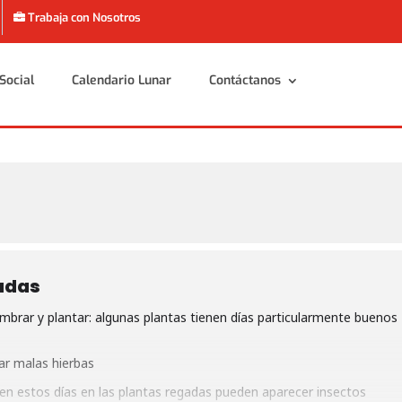
Trabaja con Nosotros
Social
Calendario Lunar
Contáctanos
Social
Calendario Lunar
Contáctanos
adas
brar y plantar: algunas plantas tienen días particularmente buenos
ar malas hierbas
 en estos días en las plantas regadas pueden aparecer insectos