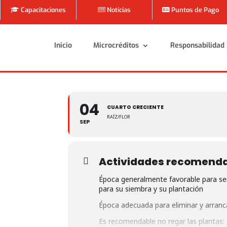
Capacitaciones
Noticias
Puntos de Pago
Inicio
Microcréditos
Responsabilidad 
Inicio
Microcréditos
Responsabilidad 
04
CUARTO CRECIENTE
RAÍZ/FLOR
SEP
Actividades recomend
Época generalmente favorable para sem
para su siembra y su plantación
Época adecuada para eliminar y arranc
Es recomendable no regar las plantas: