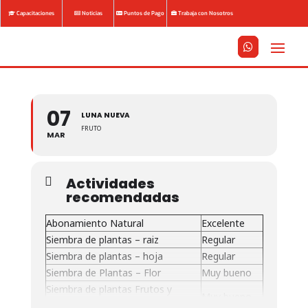
Capacitaciones
Noticias
Puntos de Pago
Trabaja con Nosotros






07
LUNA NUEVA
FRUTO
MAR
Actividades
recomendadas
Abonamiento Natural
Excelente
Siembra de plantas – raiz
Regular
Siembra de plantas – hoja
Regular
Siembra de Plantas – Flor
Muy bueno
Siembra de plantas Frutos y
Muy bueno
semillas