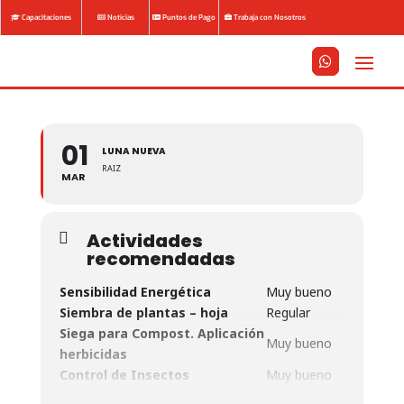
Capacitaciones
Noticias
Puntos de Pago
Trabaja con Nosotros






01
LUNA NUEVA
RAIZ
MAR
Actividades
recomendadas
Sensibilidad Energética
Muy bueno
Siembra de plantas – hoja
Regular
Siega para Compost. Aplicación
Muy bueno
herbicidas
Control de Insectos
Muy bueno
Control de Hongos
Muy bueno