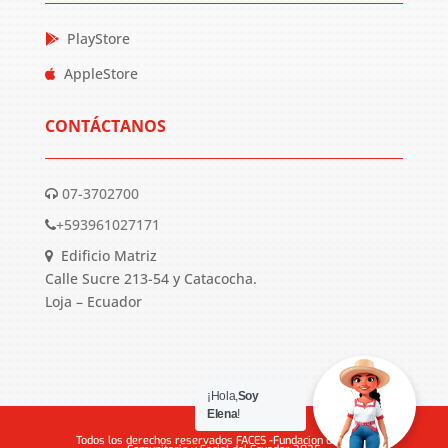
PlayStore
AppleStore
CONTÁCTANOS
07-3702700
+593961027171
Edificio Matriz
Calle Sucre 213-54 y Catacocha.
Loja – Ecuador
¡Hola,
Soy
Elena
!
Todos los derechos reservados FACES -Fundacion de Apoyo