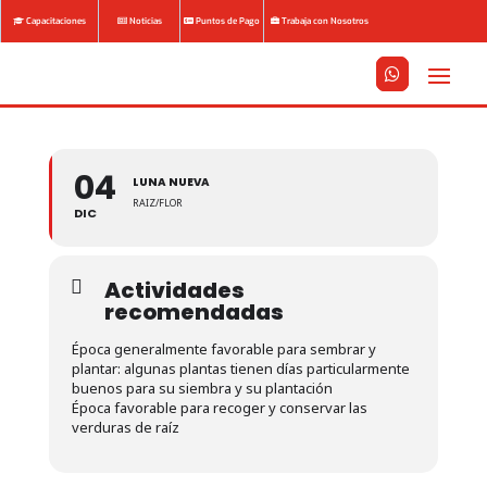
Capacitaciones
Noticias
Puntos de Pago
Trabaja con Nosotros






04
LUNA NUEVA
RAIZ/FLOR
DIC
Actividades
recomendadas
Época generalmente favorable para sembrar y
plantar: algunas plantas tienen días particularmente
buenos para su siembra y su plantación
Época favorable para recoger y conservar las
verduras de raíz