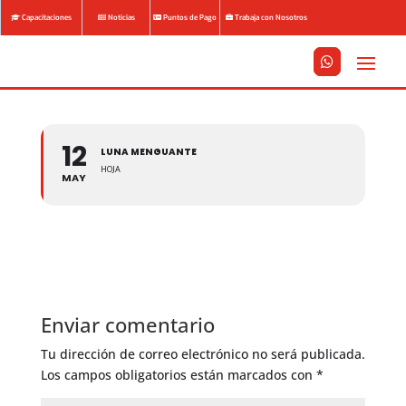
Capacitaciones
Noticias
Puntos de Pago
Trabaja con Nosotros






12
LUNA MENGUANTE
HOJA
MAY
Enviar comentario
Tu dirección de correo electrónico no será publicada.
Los campos obligatorios están marcados con
*