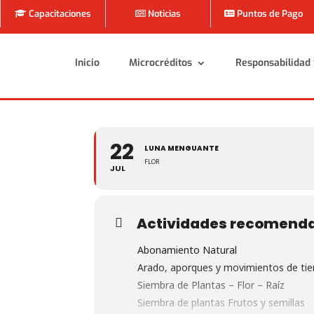
Capacitaciones
Noticias
Puntos de Pago
Inicio
Microcréditos
Responsabilidad 
Inicio
Microcréditos
Responsabilidad 
22
LUNA MENGUANTE
FLOR
JUL
Actividades recomend
Abonamiento Natural
Arado, aporques y movimientos de tie
Siembra de Plantas – Flor – Raíz
Siembra de plantas Frutos y semillas