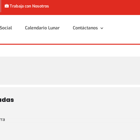
Trabaja con Nosotros
Social
Calendario Lunar
Contáctanos
Social
Calendario Lunar
Contáctanos
adas
rra