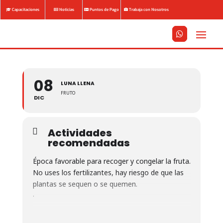
Capacitaciones
Noticias
Puntos de Pago
Trabaja con Nosotros






08
LUNA LLENA
FRUTO
DIC
Actividades
recomendadas
Época favorable para recoger y congelar la fruta.
No uses los fertilizantes, hay riesgo de que las
plantas se sequen o se quemen.
.