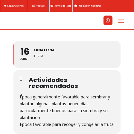
Capacitaciones
Noticias
Puntos de Pago
Trabaja con Nosotros






16
LUNA LLENA
FRUTO
ABR
Actividades
recomendadas
Época generalmente favorable para sembrar y
plantar: algunas plantas tienen días
particularmente buenos para su siembra y su
plantación
Época favorable para recoger y congelar la fruta.