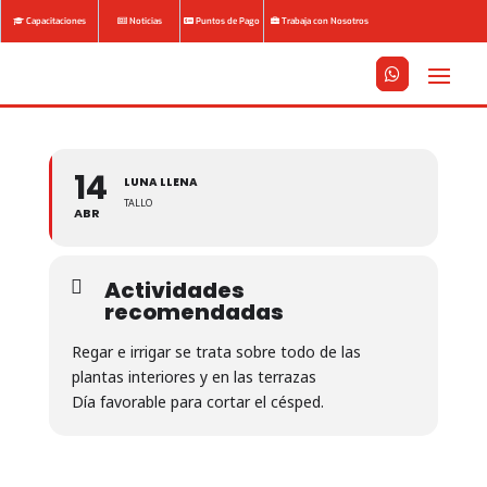
Capacitaciones
Noticias
Puntos de Pago
Trabaja con Nosotros






14
LUNA LLENA
TALLO
ABR
Actividades
recomendadas
Regar e irrigar se trata sobre todo de las
plantas interiores y en las terrazas
Día favorable para cortar el césped.