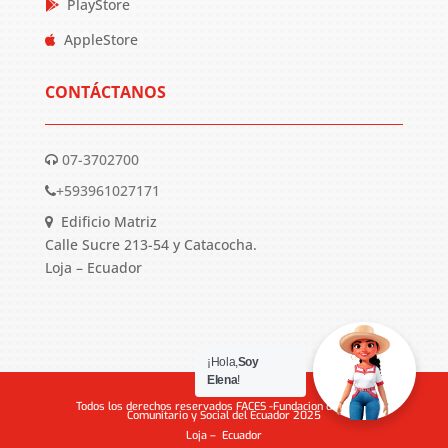
PlayStore
AppleStore
CONTÁCTANOS
07-3702700
+593961027171
Edificio Matriz
Calle Sucre 213-54 y Catacocha.
Loja – Ecuador
¡Hola,
Soy
Elena
!
Todos los derechos reservados FACES -Fundacion de Apoyo
Comunitario y Social del Ecuador 2025
Loja – Ecuador