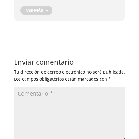
Cosecha de Raíces
Cosecha de hojas, flores y frutos
VER MÁS
Cosecha Plantas Medicinales
Podas de producción
Corte de Madera
Injertos de Producción
Control de Insectos
Control de Hongos
Enviar comentario
Riego General
Tu dirección de correo electrónico no será publicada.
Los campos obligatorios están marcados con
*