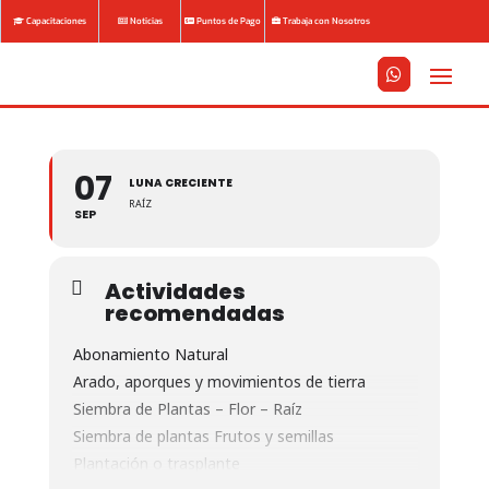
Capacitaciones
Noticias
Puntos de Pago
Trabaja con Nosotros






07
LUNA CRECIENTE
RAÍZ
SEP
Actividades
recomendadas
Abonamiento Natural
Arado, aporques y movimientos de tierra
Siembra de Plantas – Flor – Raíz
Siembra de plantas Frutos y semillas
Plantación o trasplante