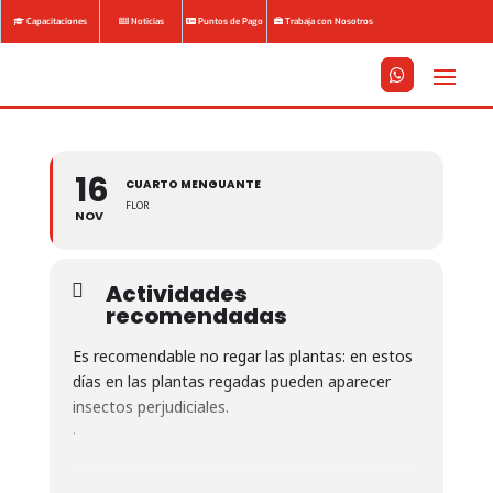
Capacitaciones
Noticias
Puntos de Pago
Trabaja con Nosotros






16
CUARTO MENGUANTE
FLOR
NOV
Actividades
recomendadas
Es recomendable no regar las plantas: en estos
días en las plantas regadas pueden aparecer
insectos perjudiciales.
.