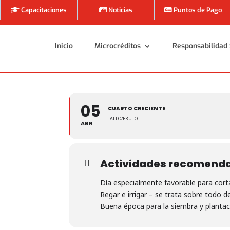
Capacitaciones
Noticias
Puntos de Pago
Inicio
Microcréditos
Responsabilidad 
Inicio
Microcréditos
Responsabilidad 
05
CUARTO CRECIENTE
TALLO/FRUTO
ABR
Actividades recomend
Día especialmente favorable para corta
Regar e irrigar – se trata sobre todo de
Buena época para la siembra y plantac