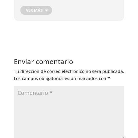
Época adecuada para eliminar y arrancar malas
VER MÁS
hierbas
Es recomendable no regar las plantas: en estos
días en las plantas regadas pueden aparecer
insectos perjudiciales.
Enviar comentario
Tu dirección de correo electrónico no será publicada.
Los campos obligatorios están marcados con
*