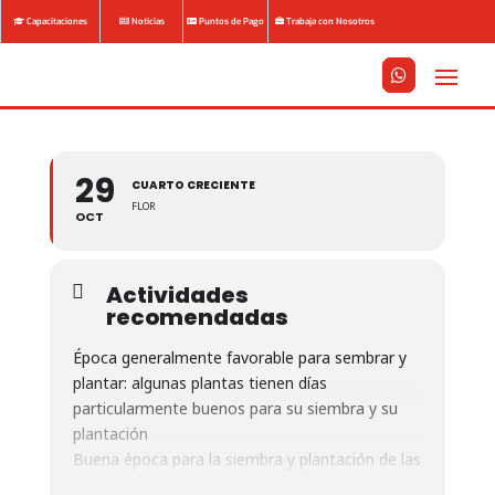
Capacitaciones
Noticias
Puntos de Pago
Trabaja con Nosotros






29
CUARTO CRECIENTE
FLOR
OCT
Actividades
recomendadas
Época generalmente favorable para sembrar y
plantar: algunas plantas tienen días
particularmente buenos para su siembra y su
plantación
Buena época para la siembra y plantación de las
flores y hierbas florecientes