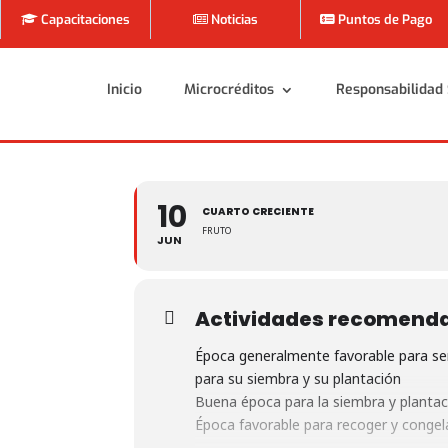
Capacitaciones
Noticias
Puntos de Pago
Inicio
Microcréditos
Responsabilidad 
Inicio
Microcréditos
Responsabilidad 
10
CUARTO CRECIENTE
FRUTO
JUN
Actividades recomend
Época generalmente favorable para sem
para su siembra y su plantación
Buena época para la siembra y plantaci
Época favorable para recoger y congelar