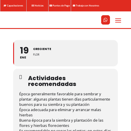
Capacitaciones
Noticias
Puntos de Pago
Trabaja con Nosotros






19
CRECIENTE
FLOR
ENE
Actividades
recomendadas
Época generalmente favorable para sembrar y
plantar: algunas plantas tienen días particularmente
buenos para su siembra y su plantación
Época adecuada para eliminar y arrancar malas
hierbas
Buena época para la siembra y plantación de las
flores y hierbas florecientes
Es recomendable no regar las plantas: en estos días